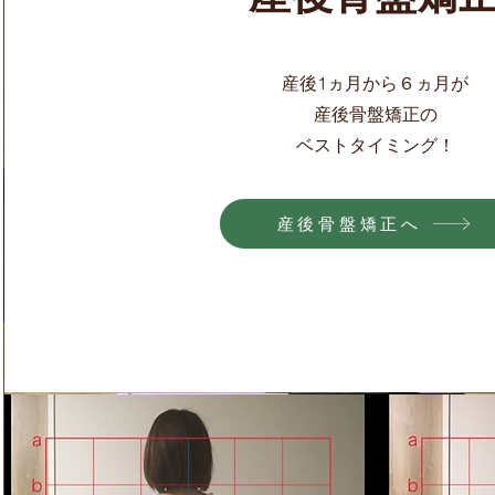
産後1ヵ月から６ヵ月が
産後骨盤矯正の
​ベストタイミング！
産後骨盤矯正へ