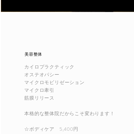
​美容整体
カイロプラクティック
オステオパシー
マイクロモビリゼーション
マイクロ牽引
筋膜リリース
本格的な整体院だからこそ変わります！
☆ボディケア
5,400円​